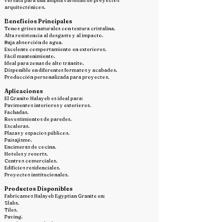
versátil para una amplia variedad de proyectos
arquitectónicos.
Beneficios Principales
Tonos grises naturales con textura cristalina.
Alta resistencia al desgaste y al impacto.
Baja absorción de agua.
Excelente comportamiento en exteriores.
Fácil mantenimiento.
Ideal para zonas de alto tránsito.
Disponible en diferentes formatos y acabados.
Producción personalizada para proyectos.
Aplicaciones
El Granito Halayeb es ideal para:
Pavimentos interiores y exteriores.
Fachadas.
Revestimientos de paredes.
Escaleras.
Plazas y espacios públicos.
Paisajismo.
Encimeras de cocina.
Hoteles y resorts.
Centros comerciales.
Edificios residenciales.
Proyectos institucionales.
Productos Disponibles
Fabricamos Halayeb Egyptian Granite en:
Slabs.
Tiles.
Paving.