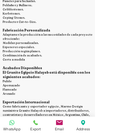
Paneles para fachadas.
Peldaños y Bullnose.
Cobblestones.
Kerbstones.
Coping Stones.
Productos Cut-to-Size.
Fabricación Personalizada
Adaptamos la producción a las necesidades de cada proyecto
ofreciendo:
Medidas personalizadas.
Espesores especiales.
Producción según planos.
Combinación de acabados.
Corte a medida
Acabados Disponibles
El Granito Egipcio Halayeb está disponible con los
siguientes acabados:
Pulido
Apomazado
Flameado
Arenado
Exportación Internacional
Como fabricante y exportador egipcio, Marmo Design
suministra Granito Halayeb a importadores, distribuidores,
contratistas y desarrolladores en México, Argentina, Chile,
Colombia, Perú, Ecuador, Uruguay, Paraguay, Bolivia,
Venezuela, Costa Rica, Panamá, Guatemala, República
Dominicana, Honduras, El Salvador y Nicaragua.
WhatsApp
Export
Email
Address
Nuestros servicios incluyen: