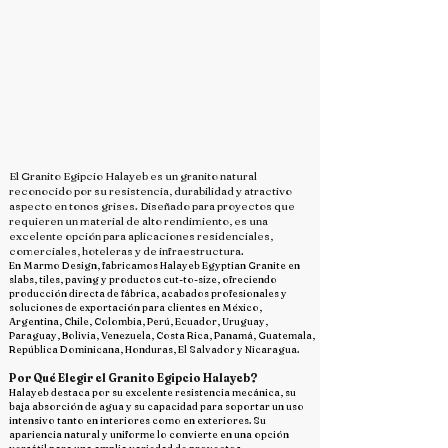
El Granito Egipcio Halayeb es un granito natural
reconocido por su resistencia, durabilidad y atractivo
aspecto en tonos grises. Diseñado para proyectos que
requieren un material de alto rendimiento, es una
excelente opción para aplicaciones residenciales,
comerciales, hoteleras y de infraestructura.
En Marmo Design, fabricamos Halayeb Egyptian Granite en
slabs, tiles, paving y productos cut-to-size, ofreciendo
producción directa de fábrica, acabados profesionales y
soluciones de exportación para clientes en México,
Argentina, Chile, Colombia, Perú, Ecuador, Uruguay,
Paraguay, Bolivia, Venezuela, Costa Rica, Panamá, Guatemala,
República Dominicana, Honduras, El Salvador y Nicaragua.
Por Qué Elegir el Granito Egipcio Halayeb?
Halayeb destaca por su excelente resistencia mecánica, su
baja absorción de agua y su capacidad para soportar un uso
intensivo tanto en interiores como en exteriores. Su
apariencia natural y uniforme lo convierte en una opción