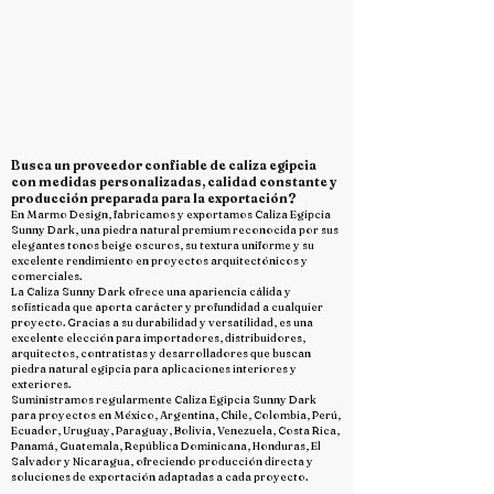
Busca un proveedor confiable de caliza egipcia
con medidas personalizadas, calidad constante y
producción preparada para la exportación?
En Marmo Design, fabricamos y exportamos Caliza Egipcia
Sunny Dark, una piedra natural premium reconocida por sus
elegantes tonos beige oscuros, su textura uniforme y su
excelente rendimiento en proyectos arquitectónicos y
comerciales.
La Caliza Sunny Dark ofrece una apariencia cálida y
sofisticada que aporta carácter y profundidad a cualquier
proyecto. Gracias a su durabilidad y versatilidad, es una
excelente elección para importadores, distribuidores,
arquitectos, contratistas y desarrolladores que buscan
piedra natural egipcia para aplicaciones interiores y
exteriores.
Suministramos regularmente Caliza Egipcia Sunny Dark
para proyectos en México, Argentina, Chile, Colombia, Perú,
Ecuador, Uruguay, Paraguay, Bolivia, Venezuela, Costa Rica,
Panamá, Guatemala, República Dominicana, Honduras, El
Salvador y Nicaragua, ofreciendo producción directa y
soluciones de exportación adaptadas a cada proyecto.