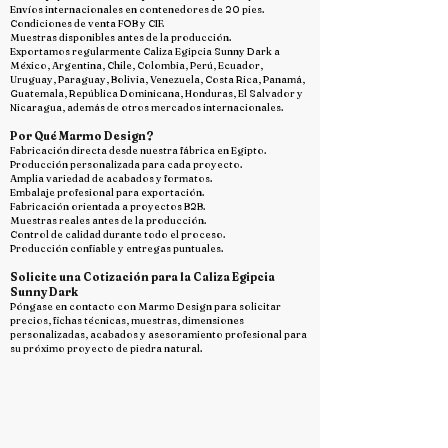
Envíos internacionales en contenedores de 20 pies.
Condiciones de venta FOB y CIF.
Muestras disponibles antes de la producción.
Exportamos regularmente Caliza Egipcia Sunny Dark a
México, Argentina, Chile, Colombia, Perú, Ecuador,
Uruguay, Paraguay, Bolivia, Venezuela, Costa Rica, Panamá,
Guatemala, República Dominicana, Honduras, El Salvador y
Nicaragua, además de otros mercados internacionales.
Por Qué Marmo Design?
Fabricación directa desde nuestra fábrica en Egipto.
Producción personalizada para cada proyecto.
Amplia variedad de acabados y formatos.
Embalaje profesional para exportación.
Fabricación orientada a proyectos B2B.
Muestras reales antes de la producción.
Control de calidad durante todo el proceso.
Producción confiable y entregas puntuales.
Solicite una Cotización para la Caliza Egipcia
Sunny Dark
Póngase en contacto con Marmo Design para solicitar
precios, fichas técnicas, muestras, dimensiones
personalizadas, acabados y asesoramiento profesional para
su próximo proyecto de piedra natural.