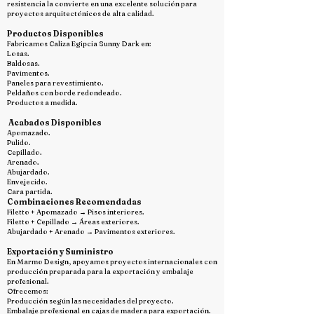
resistencia la convierte en una excelente solución para
proyectos arquitectónicos de alta calidad.
Productos Disponibles
Fabricamos Caliza Egipcia Sunny Dark en:
Losas.
Baldosas.
Pavimentos.
Paneles para revestimiento.
Peldaños con borde redondeado.
Productos a medida.
Acabados Disponibles
Apomazado.
Pulido.
Cepillado.
Arenado.
Abujardado.
Envejecido.
Cara partida.
Combinaciones Recomendadas
Filetto + Apomazado → Pisos interiores.
Filetto + Cepillado → Áreas exteriores.
Abujardado + Arenado → Pavimentos exteriores.
Exportación y Suministro
En Marmo Design, apoyamos proyectos internacionales con
producción preparada para la exportación y embalaje
profesional.
Ofrecemos:
Producción según las necesidades del proyecto.
Embalaje profesional en cajas de madera para exportación.