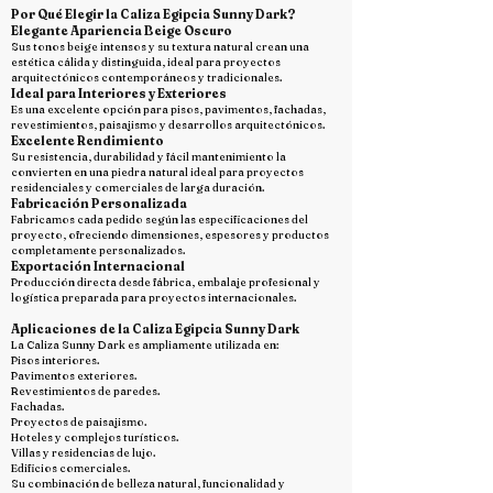
Por Qué Elegir la Caliza Egipcia Sunny Dark?
Elegante Apariencia Beige Oscuro
Sus tonos beige intensos y su textura natural crean una
estética cálida y distinguida, ideal para proyectos
arquitectónicos contemporáneos y tradicionales.
Ideal para Interiores y Exteriores
Es una excelente opción para pisos, pavimentos, fachadas,
revestimientos, paisajismo y desarrollos arquitectónicos.
Excelente Rendimiento
Su resistencia, durabilidad y fácil mantenimiento la
convierten en una piedra natural ideal para proyectos
residenciales y comerciales de larga duración.
Fabricación Personalizada
Fabricamos cada pedido según las especificaciones del
proyecto, ofreciendo dimensiones, espesores y productos
completamente personalizados.
Exportación Internacional
Producción directa desde fábrica, embalaje profesional y
logística preparada para proyectos internacionales.
Aplicaciones de la Caliza Egipcia Sunny Dark
La Caliza Sunny Dark es ampliamente utilizada en:
Pisos interiores.
Pavimentos exteriores.
Revestimientos de paredes.
Fachadas.
Proyectos de paisajismo.
Hoteles y complejos turísticos.
Villas y residencias de lujo.
Edificios comerciales.
Su combinación de belleza natural, funcionalidad y