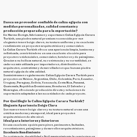
Busca un proveedor confiable de caliza egipcia con
medidas personalizadas, calidad constante y
producción preparada para la exportación?
En Marmo Design, fabricamos y exportamos Caliza Egipcia Carara
Turkish, una piedra natural premium reconocida por sus
elegantes tonos beige claros, su textura uniforme y su excelente
rendimiento en proyectos arquitectónicos y comerciales.
La Caliza Carara Turkish ofrece una apariencia limpia, luminosa y
sofisticada, convirtiéndose en una excelente elección para
proyectos residenciales, comerciales, hoteleros y de paisajismo.
Gracias a su belleza natural, su resistencia y su versatilidad, es
cada vez más utilizada por importadores, distribuidores,
arquitectos, contratistas y desarrolladores que buscan piedra
natural egipcia de alta calidad.
Suministramos regularmente Caliza Egipcia Carara Turkish para
proyectos en México, Argentina, Chile, Colombia, Perú, Ecuador,
Uruguay, Paraguay, Bolivia, Venezuela, Costa Rica, Panamá,
Guatemala, República Dominicana, Honduras, El Salvador y
Nicaragua, ofreciendo producción directa y soluciones de
exportación adaptadas a las necesidades de cada proyecto.
Por Qué Elegir la Caliza Egipcia Carara Turkish?
Elegante Apariencia Beige Clara
Sus suaves tonos beige claros y su textura natural crean una
estética moderna y atemporal, ideal para proyectos
arquitectónicos de alto nivel.
Ideal para Interiores y Exteriores
Es una excelente opción para pisos, pavimentos, fachadas,
revestimientos, paisajismo y desarrollos arquitectónicos.
Excelente Rendimiento
Su resistencia, durabilidad y fácil mantenimiento la convierten en