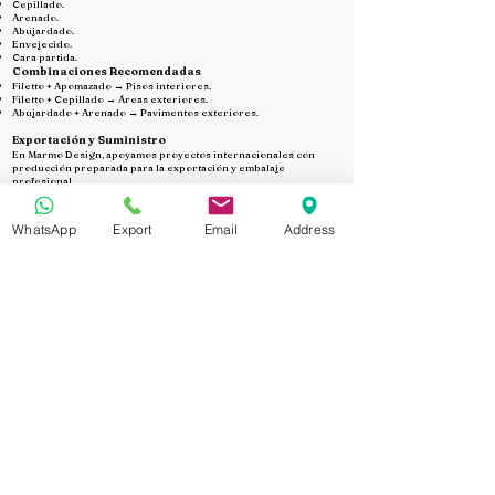
Cepillado.
Arenado.
Abujardado.
Envejecido.
Cara partida.
Combinaciones Recomendadas
Filetto + Apomazado → Pisos interiores.
Filetto + Cepillado → Áreas exteriores.
Abujardado + Arenado → Pavimentos exteriores.
Exportación y Suministro
En Marmo Design, apoyamos proyectos internacionales con
producción preparada para la exportación y embalaje
profesional.
Ofrecemos:
Producción según las necesidades del proyecto.
Embalaje profesional en cajas de madera para exportación.
WhatsApp
Export
Email
Address
Envíos internacionales en contenedores de 20 pies.
Condiciones de venta FOB y CIF.
Muestras disponibles antes de la producción.
Exportamos regularmente Caliza Egipcia Carara Turkish a
México, Argentina, Chile, Colombia, Perú, Ecuador, Uruguay,
Paraguay, Bolivia, Venezuela, Costa Rica, Panamá, Guatemala,
República Dominicana, Honduras, El Salvador y Nicaragua,
además de otros mercados internacionales.
Por Qué Marmo Design?
Fabricación directa desde nuestra fábrica en Egipto.
Producción personalizada para cada proyecto.
Amplia variedad de acabados y formatos.
Embalaje profesional para exportación.
Fabricación orientada a proyectos B2B.
Muestras reales antes de la producción.
Control de calidad durante todo el proceso.
Producción confiable y entregas puntuales.
Solicite una Cotización para la Caliza Egipcia Carara