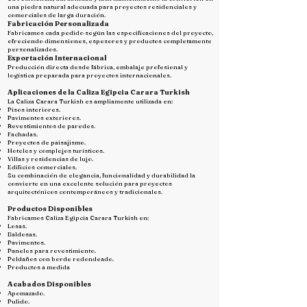
una piedra natural adecuada para proyectos residenciales y
comerciales de larga duración.
Fabricación Personalizada
Fabricamos cada pedido según las especificaciones del proyecto,
ofreciendo dimensiones, espesores y productos completamente
personalizados.
Exportación Internacional
Producción directa desde fábrica, embalaje profesional y
logística preparada para proyectos internacionales.
Aplicaciones de la Caliza Egipcia Carara Turkish
La Caliza Carara Turkish es ampliamente utilizada en:
Pisos interiores.
Pavimentos exteriores.
Revestimientos de paredes.
Fachadas.
Proyectos de paisajismo.
Hoteles y complejos turísticos.
Villas y residencias de lujo.
Edificios comerciales.
Su combinación de elegancia, funcionalidad y durabilidad la
convierte en una excelente solución para proyectos
arquitectónicos contemporáneos y tradicionales.
Productos Disponibles
Fabricamos Caliza Egipcia Carara Turkish en:
Losas.
Baldosas.
Pavimentos.
Paneles para revestimiento.
Peldaños con borde redondeado.
Productos a medida
Acabados Disponibles
Apomazado.
Pulido.