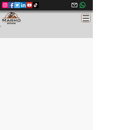
Turkish Carrara Egyptian limestone