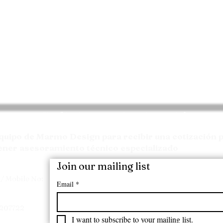
Solicite su Cotización
quipo de Marmo Design para recibir una cotización p
ener asesoramiento técnico especializado
Join our mailing list
/ Mobile No:
Email
*
7207722
I want to subscribe to your mailing list.