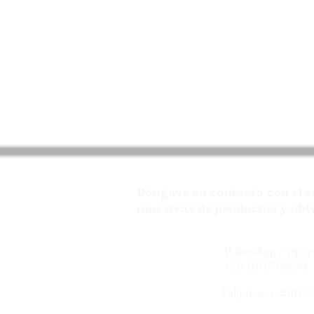
Póngase en contacto con el e
muestras de productos y obt
WhatsApp / Viper 
+20 10 97762270
Cellphone: +20115